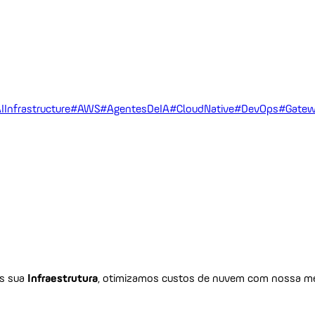
IInfrastructure
#AWS
#AgentesDeIA
#CloudNative
#DevOps
#Gatew
os sua
Infraestrutura
, otimizamos custos de nuvem com nossa me