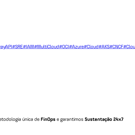
ayAPI
#SRE
#IAM
#MultiCloud
#OCI
#Azure
#Cloud
#AKS
#CNCF
#Clou
todologia única de
FinOps
e garantimos
Sustentação 24x7