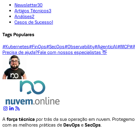
Newsletter
30
Artigos Técnicos
3
Análises
2
Casos de Sucesso
1
Tags Populares
#Kubernetes
#FinOps
#SecOps
#Observability
#AgenticAI
#MCP
#A
Precisa de ajuda?
Fale com nossos especialistas 👋
A
força técnica
por trás da sua operação em nuvem. Protegem
com as melhores práticas de
DevOps
e
SecOps
.