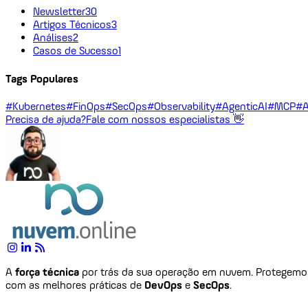
Newsletter
30
Artigos Técnicos
3
Análises
2
Casos de Sucesso
1
Tags Populares
#Kubernetes
#FinOps
#SecOps
#Observability
#AgenticAI
#MCP
#A
Precisa de ajuda?
Fale com nossos especialistas 👋
A
força técnica
por trás da sua operação em nuvem. Protegem
com as melhores práticas de
DevOps
e
SecOps
.