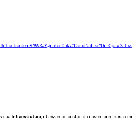
IInfrastructure
#AWS
#AgentesDeIA
#CloudNative
#DevOps
#Gatew
os sua
Infraestrutura
, otimizamos custos de nuvem com nossa me