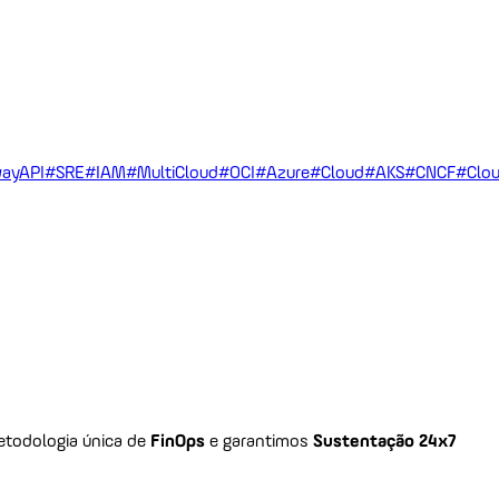
ayAPI
#SRE
#IAM
#MultiCloud
#OCI
#Azure
#Cloud
#AKS
#CNCF
#Clou
todologia única de
FinOps
e garantimos
Sustentação 24x7