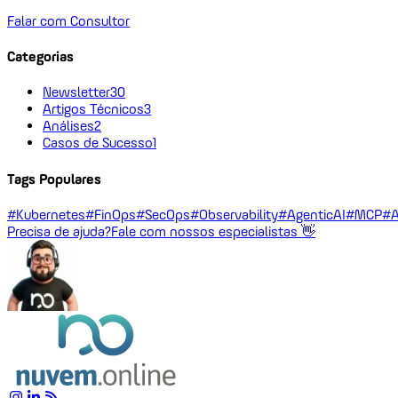
Falar com Consultor
Categorias
Newsletter
30
Artigos Técnicos
3
Análises
2
Casos de Sucesso
1
Tags Populares
#Kubernetes
#FinOps
#SecOps
#Observability
#AgenticAI
#MCP
#A
Precisa de ajuda?
Fale com nossos especialistas 👋