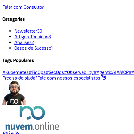
Falar com Consultor
Categorias
Newsletter
30
Artigos Técnicos
3
Análises
2
Casos de Sucesso
1
Tags Populares
#Kubernetes
#FinOps
#SecOps
#Observability
#AgenticAI
#MCP
#A
Precisa de ajuda?
Fale com nossos especialistas 👋