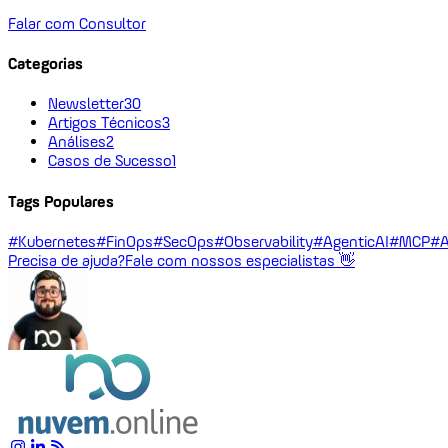
Falar com Consultor
Categorias
Newsletter
30
Artigos Técnicos
3
Análises
2
Casos de Sucesso
1
Tags Populares
#Kubernetes
#FinOps
#SecOps
#Observability
#AgenticAI
#MCP
#A
Precisa de ajuda?
Fale com nossos especialistas 👋