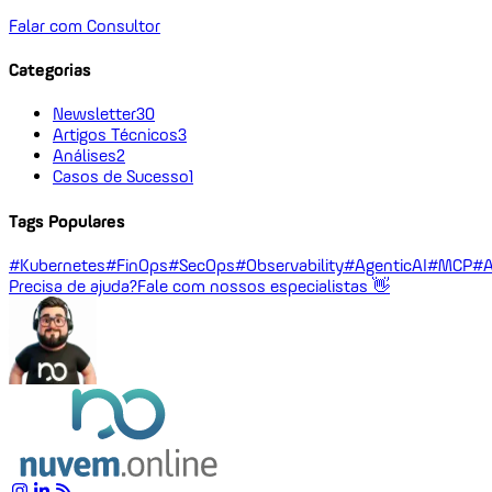
Falar com Consultor
Categorias
Newsletter
30
Artigos Técnicos
3
Análises
2
Casos de Sucesso
1
Tags Populares
#Kubernetes
#FinOps
#SecOps
#Observability
#AgenticAI
#MCP
#A
Precisa de ajuda?
Fale com nossos especialistas 👋