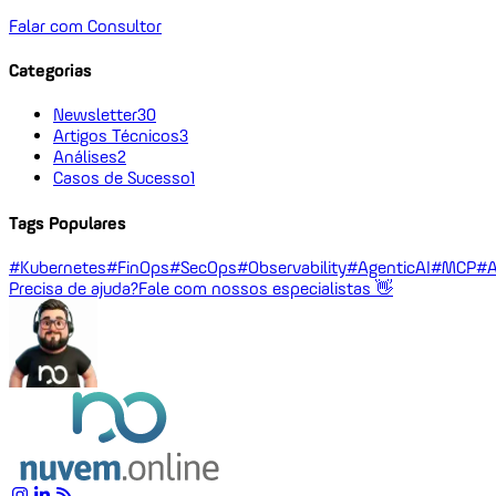
Falar com Consultor
Categorias
Newsletter
30
Artigos Técnicos
3
Análises
2
Casos de Sucesso
1
Tags Populares
#Kubernetes
#FinOps
#SecOps
#Observability
#AgenticAI
#MCP
#A
Precisa de ajuda?
Fale com nossos especialistas 👋