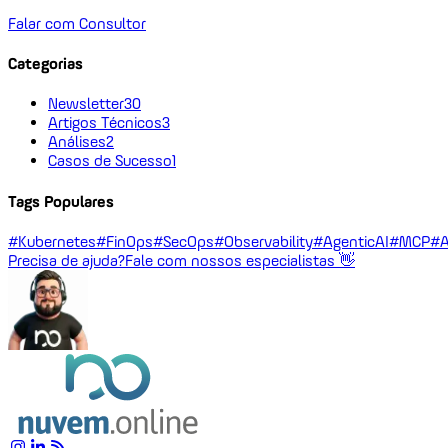
Falar com Consultor
Categorias
Newsletter
30
Artigos Técnicos
3
Análises
2
Casos de Sucesso
1
Tags Populares
#Kubernetes
#FinOps
#SecOps
#Observability
#AgenticAI
#MCP
#A
Precisa de ajuda?
Fale com nossos especialistas 👋