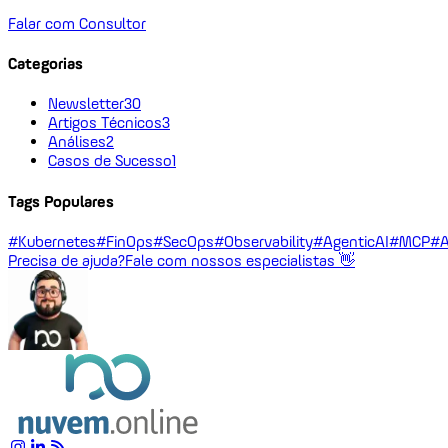
Falar com Consultor
Categorias
Newsletter
30
Artigos Técnicos
3
Análises
2
Casos de Sucesso
1
Tags Populares
#Kubernetes
#FinOps
#SecOps
#Observability
#AgenticAI
#MCP
#A
Precisa de ajuda?
Fale com nossos especialistas 👋