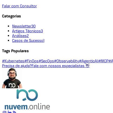
Falar com Consultor
Categorias
Newsletter
30
Artigos Técnicos
3
Análises
2
Casos de Sucesso
1
Tags Populares
#Kubernetes
#FinOps
#SecOps
#Observability
#AgenticAI
#MCP
#A
Precisa de ajuda?
Fale com nossos especialistas 👋