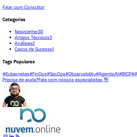
Falar com Consultor
Categorias
Newsletter
30
Artigos Técnicos
3
Análises
2
Casos de Sucesso
1
Tags Populares
#Kubernetes
#FinOps
#SecOps
#Observability
#AgenticAI
#MCP
#A
Precisa de ajuda?
Fale com nossos especialistas 👋