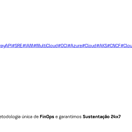
ayAPI
#SRE
#IAM
#MultiCloud
#OCI
#Azure
#Cloud
#AKS
#CNCF
#Clou
todologia única de
FinOps
e garantimos
Sustentação 24x7