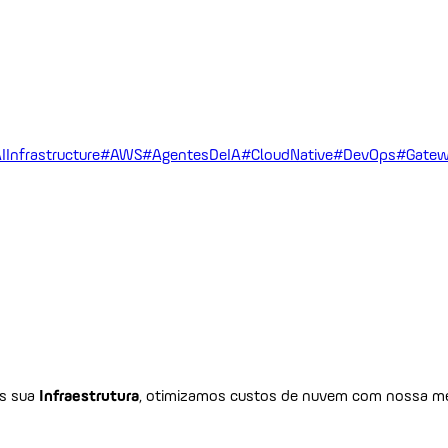
IInfrastructure
#AWS
#AgentesDeIA
#CloudNative
#DevOps
#Gatew
os sua
Infraestrutura
, otimizamos custos de nuvem com nossa me