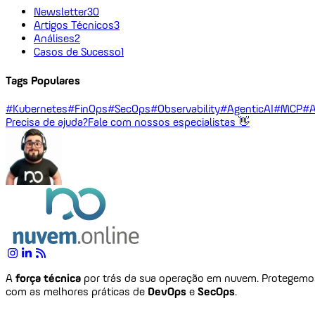
Newsletter
30
Artigos Técnicos
3
Análises
2
Casos de Sucesso
1
Tags Populares
#Kubernetes
#FinOps
#SecOps
#Observability
#AgenticAI
#MCP
#A
Precisa de ajuda?
Fale com nossos especialistas 👋
A
força técnica
por trás da sua operação em nuvem. Protegem
com as melhores práticas de
DevOps
e
SecOps
.