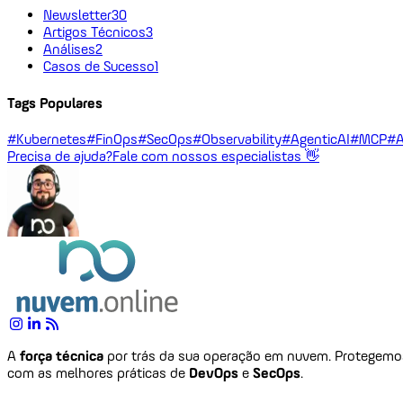
Newsletter
30
Artigos Técnicos
3
Análises
2
Casos de Sucesso
1
Tags Populares
#Kubernetes
#FinOps
#SecOps
#Observability
#AgenticAI
#MCP
#A
Precisa de ajuda?
Fale com nossos especialistas 👋
A
força técnica
por trás da sua operação em nuvem. Protegem
com as melhores práticas de
DevOps
e
SecOps
.