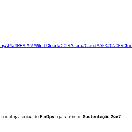
ayAPI
#SRE
#IAM
#MultiCloud
#OCI
#Azure
#Cloud
#AKS
#CNCF
#Clou
todologia única de
FinOps
e garantimos
Sustentação 24x7