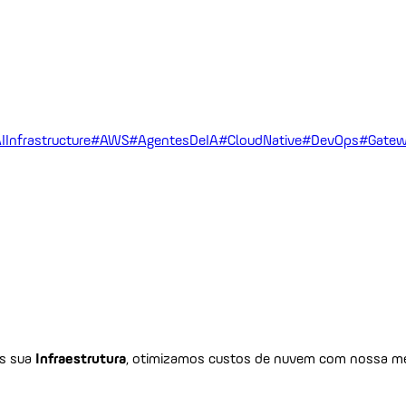
IInfrastructure
#AWS
#AgentesDeIA
#CloudNative
#DevOps
#Gatew
os sua
Infraestrutura
, otimizamos custos de nuvem com nossa me