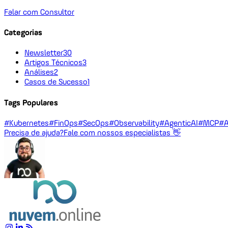
Falar com Consultor
Categorias
Newsletter
30
Artigos Técnicos
3
Análises
2
Casos de Sucesso
1
Tags Populares
#Kubernetes
#FinOps
#SecOps
#Observability
#AgenticAI
#MCP
#A
Precisa de ajuda?
Fale com nossos especialistas 👋