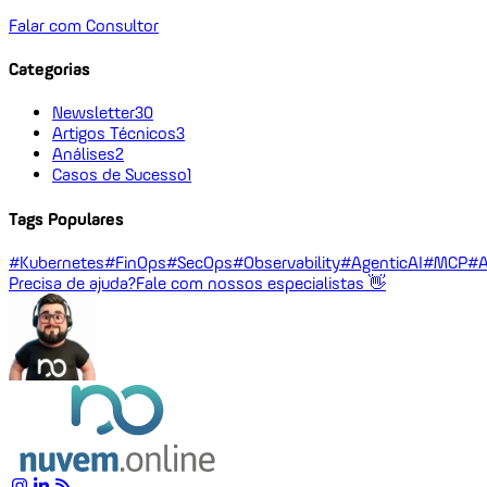
Falar com Consultor
Categorias
Newsletter
30
Artigos Técnicos
3
Análises
2
Casos de Sucesso
1
Tags Populares
#Kubernetes
#FinOps
#SecOps
#Observability
#AgenticAI
#MCP
#A
Precisa de ajuda?
Fale com nossos especialistas 👋