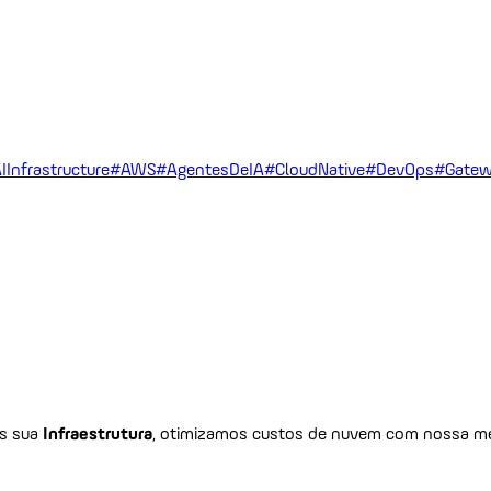
IInfrastructure
#AWS
#AgentesDeIA
#CloudNative
#DevOps
#Gatew
os sua
Infraestrutura
, otimizamos custos de nuvem com nossa me