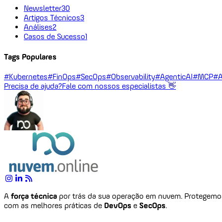
Newsletter
30
Artigos Técnicos
3
Análises
2
Casos de Sucesso
1
Tags Populares
#Kubernetes
#FinOps
#SecOps
#Observability
#AgenticAI
#MCP
#A
Precisa de ajuda?
Fale com nossos especialistas 👋
A
força técnica
por trás da sua operação em nuvem. Protegem
com as melhores práticas de
DevOps
e
SecOps
.