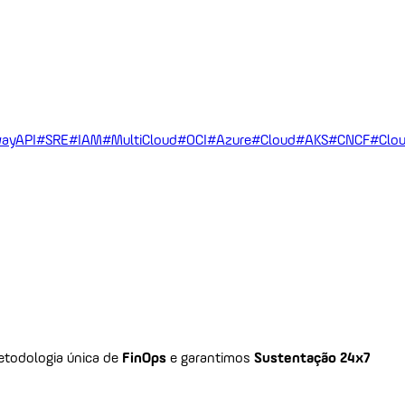
ayAPI
#SRE
#IAM
#MultiCloud
#OCI
#Azure
#Cloud
#AKS
#CNCF
#Clou
todologia única de
FinOps
e garantimos
Sustentação 24x7