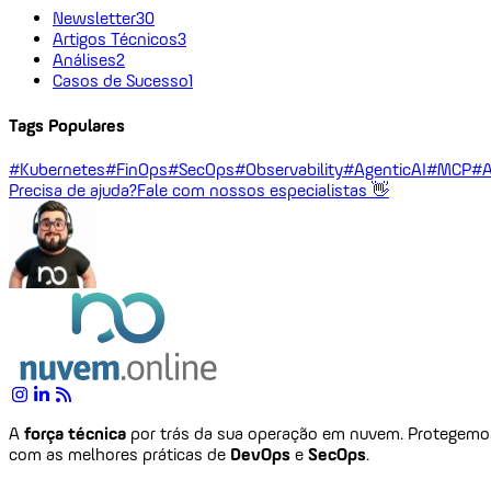
Newsletter
30
Artigos Técnicos
3
Análises
2
Casos de Sucesso
1
Tags Populares
#Kubernetes
#FinOps
#SecOps
#Observability
#AgenticAI
#MCP
#A
Precisa de ajuda?
Fale com nossos especialistas 👋
A
força técnica
por trás da sua operação em nuvem. Protegem
com as melhores práticas de
DevOps
e
SecOps
.