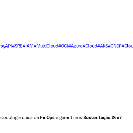
ayAPI
#SRE
#IAM
#MultiCloud
#OCI
#Azure
#Cloud
#AKS
#CNCF
#Clou
todologia única de
FinOps
e garantimos
Sustentação 24x7