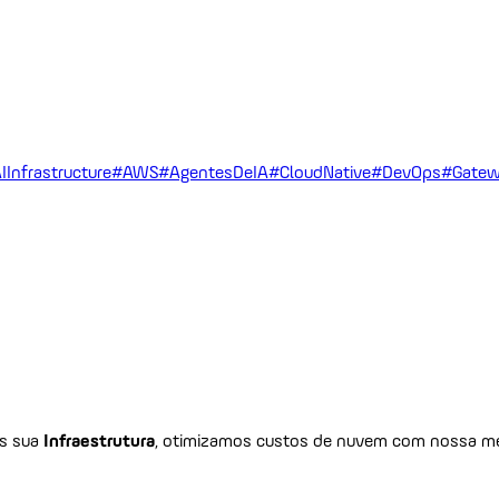
IInfrastructure
#AWS
#AgentesDeIA
#CloudNative
#DevOps
#Gatew
os sua
Infraestrutura
, otimizamos custos de nuvem com nossa me