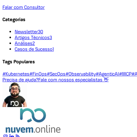
Falar com Consultor
Categorias
Newsletter
30
Artigos Técnicos
3
Análises
2
Casos de Sucesso
1
Tags Populares
#Kubernetes
#FinOps
#SecOps
#Observability
#AgenticAI
#MCP
#A
Precisa de ajuda?
Fale com nossos especialistas 👋