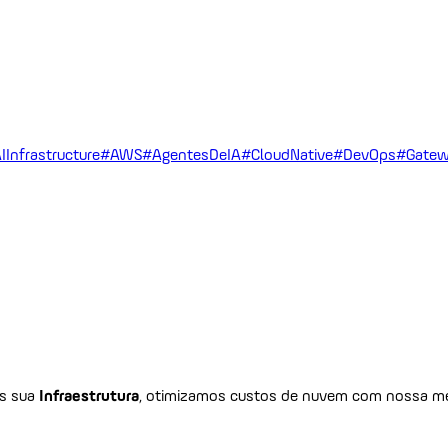
IInfrastructure
#AWS
#AgentesDeIA
#CloudNative
#DevOps
#Gatew
os sua
Infraestrutura
, otimizamos custos de nuvem com nossa me