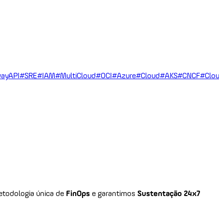
ayAPI
#SRE
#IAM
#MultiCloud
#OCI
#Azure
#Cloud
#AKS
#CNCF
#Clou
todologia única de
FinOps
e garantimos
Sustentação 24x7