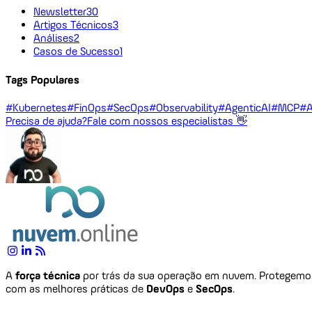
Newsletter
30
Artigos Técnicos
3
Análises
2
Casos de Sucesso
1
Tags Populares
#Kubernetes
#FinOps
#SecOps
#Observability
#AgenticAI
#MCP
#A
Precisa de ajuda?
Fale com nossos especialistas 👋
A
força técnica
por trás da sua operação em nuvem. Protegem
com as melhores práticas de
DevOps
e
SecOps
.