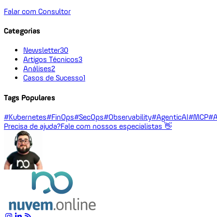
Falar com Consultor
Categorias
Newsletter
30
Artigos Técnicos
3
Análises
2
Casos de Sucesso
1
Tags Populares
#Kubernetes
#FinOps
#SecOps
#Observability
#AgenticAI
#MCP
#A
Precisa de ajuda?
Fale com nossos especialistas 👋